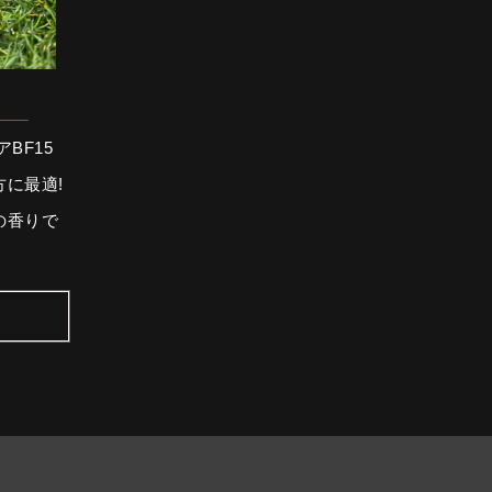
BF15
に最適!
の香りで