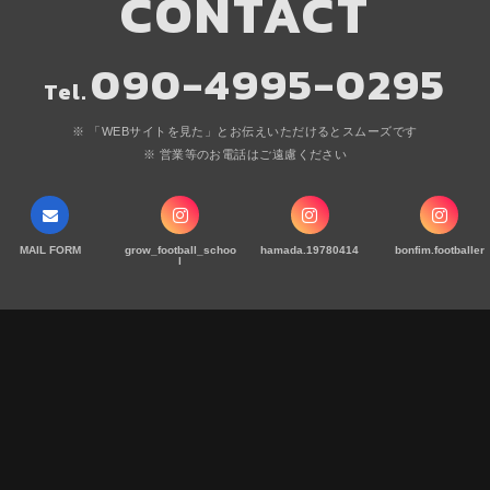
CONTACT
090-4995-0295
Tel.
「WEBサイトを見た」と
お伝えいただけるとスムーズです
営業等のお電話はご遠慮ください
MAIL FORM
grow_football_schoo
hamada.19780414
bonfim.footballer
l
 SCHOOL
ホーム
GROW FOOTBALL SCHOO
各校について
橋町松橋1066
体験レッスン
料金表
よくある質問