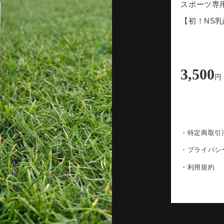
スポーツ専
【初！NS
3,500
円
・特定商取引
・プライバシ
・利用規約