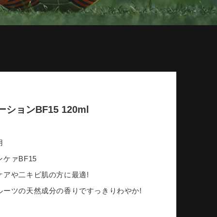
ションBF15 120ml
用
ケァBF15
ケアや二キビ肌の方に最適!
ルーツの天然成分の香りですっきりわやか!